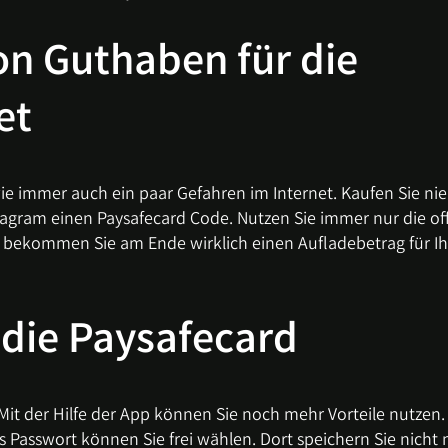
on Guthaben für die
et
 wie immer auch ein paar Gefahren im Internet. Kaufen Sie ni
tagram einen Paysafecard Code. Nutzen Sie immer nur die offi
 bekommen Sie am Ende wirklich einen Aufladebetrag für Ih
 die Paysafecard
Mit der Hilfe der App können Sie noch mehr Vorteile nutzen
Passwort können Sie frei wählen. Dort speichern Sie nicht 