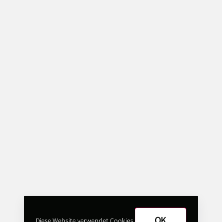
OK
Diese Website verwendet Cookies.