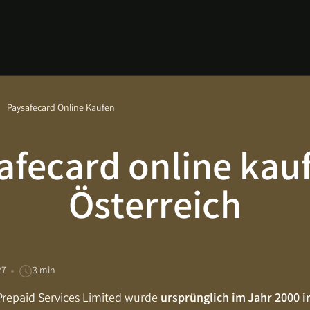
Paysafecard Online Kaufen
afecard online kauf
Österreich
27
3 min
repaid Services Limited wurde
ursprünglich im Jahr 2000 i