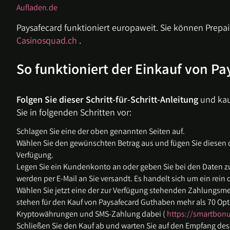
Aufladen.de
Paysafecard funktioniert europaweit. Sie können Prepai
Casinosquad.ch
.
So funktioniert der Einkauf von P
Folgen Sie dieser Schritt-für-Schritt-Anleitung
und kau
Sie in folgenden Schritten vor:
Schlagen Sie eine der oben genannten Seiten auf.
Wählen Sie den gewünschten Betrag aus und fügen Sie diesen dem
Verfügung.
Legen Sie ein Kundenkonto an oder geben Sie bei den Daten zu
werden per E-Mail an Sie versandt. Es handelt sich um ein rein 
Wählen Sie jetzt eine der zur Verfügung stehenden Zahlungsm
stehen für den Kauf von Paysafecard Guthaben mehr als 70 Opti
Kryptowährungen und SMS-Zahlung dabei (
https://smartbon
Schließen Sie den Kauf ab und warten Sie auf den Empfang des 