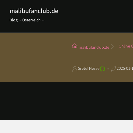
malibufanclub.de
Blog
Österreich
Online G
malibufanclub.de
Gretel Hesse
2025-01-