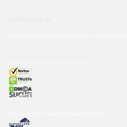
malibufanclub.de
Herzlich willkommen bei malibufanclub.de - Ihrem Anlaufpunk
Ihre Privatsphäre ist unser oberstes Anliegen.
Wir unterstützen verantwortungsbewusstes Spielen.